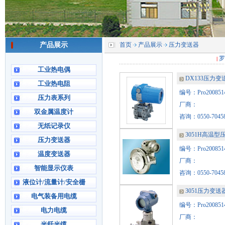
产品展示
首页
产品展示
压力变送器
罗
|
工业热电偶
DX133压力变
工业热电阻
编号：Pro2008514
压力表系列
厂商：
双金属温度计
咨询：0550-7045
无纸记录仪
3051H高温
压力变送器
编号：Pro2008514
温度变送器
厂商：
智能显示仪表
咨询：0550-7045
液位计/流量计/安全栅
3051压力变送
电气装备用电缆
编号：Pro2008514
电力电缆
厂商：
光纤光缆