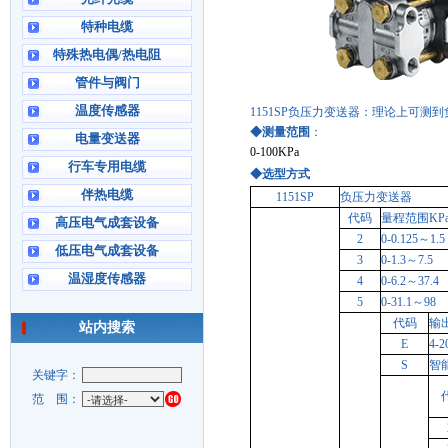
特种电缆
特殊热电偶/热电阻
管件与阀门
温度传感器
1151SP负压力变送器：理论上可测到负1
◆测量范围
：
电量变送器
0-100KPa
行车专用电缆
◆选型方式
伴热电缆
1151SP
负压力变送器
代码
量程范围KP
高压电气成套设备
2
0-0.125～1.5
低压电气成套设备
3
0-1.3～7.5
温湿度传感器
4
0-6.2～37.4
5
0-31.1～98
代码
输
站内搜索
E
4-
S
智
关键字：
范 围：