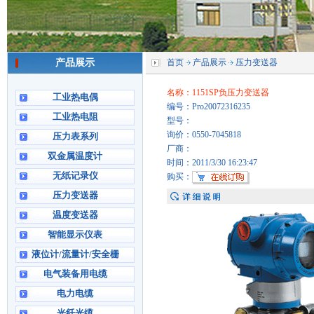
产品展示
首页
产品展示
压力变送器
名称：1151SP负压力变送器
工业热电偶
编号：Pro20072316235
工业热电阻
型号：
询价：0550-7045818
压力表系列
厂商：
双金属温度计
时间：2011/3/30 16:23:47
无纸记录仪
购买：
压力变送器
温度变送器
智能显示仪表
液位计/流量计/安全栅
电气装备用电缆
电力电缆
光纤光缆