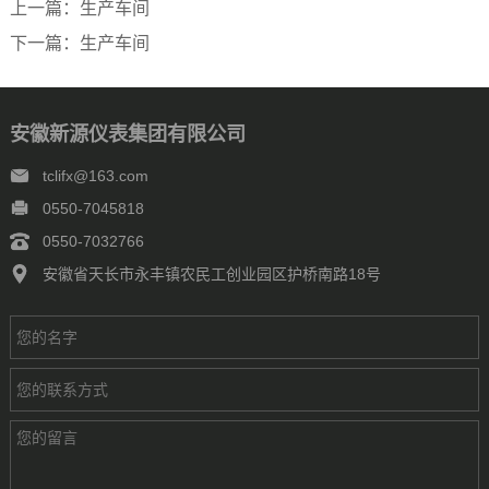
上一篇：
生产车间
下一篇：
生产车间
安徽新源仪表集团有限公司
tclifx@163.com
0550-7045818
0550-7032766
安徽省天长市永丰镇农民工创业园区护桥南路18号